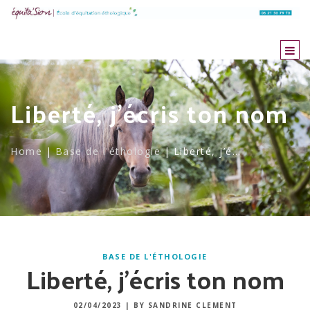
Togg
navi
Liberté, j’écris ton nom
Home
|
Base de l'éthologie
|
Liberté, j’é…
BASE DE L'ÉTHOLOGIE
Liberté, j’écris ton nom
02/04/2023
|
BY SANDRINE CLEMENT