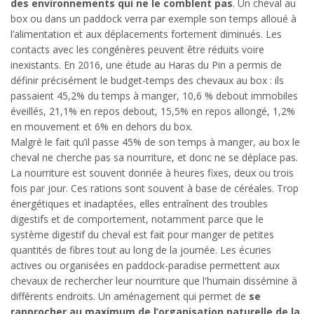
des environnements qui ne le comblent pas
. Un cheval au
box ou dans un paddock verra par exemple son temps alloué à
l’alimentation et aux déplacements fortement diminués. Les
contacts avec les congénères peuvent être réduits voire
inexistants. En 2016, une étude au Haras du Pin a permis de
définir précisément le budget-temps des chevaux au box : ils
passaient 45,2% du temps à manger, 10,6 % debout immobiles
éveillés, 21,1% en repos debout, 15,5% en repos allongé, 1,2%
en mouvement et 6% en dehors du box.
Malgré le fait qu’il passe 45% de son temps à manger, au box le
cheval ne cherche pas sa nourriture, et donc ne se déplace pas.
La nourriture est souvent donnée à heures fixes, deux ou trois
fois par jour. Ces rations sont souvent à base de céréales. Trop
énergétiques et inadaptées, elles entraînent des troubles
digestifs et de comportement, notamment parce que le
système digestif du cheval est fait pour manger de petites
quantités de fibres tout au long de la journée. Les écuries
actives ou organisées en paddock-paradise permettent aux
chevaux de rechercher leur nourriture que l'humain dissémine à
différents endroits. Un aménagement qui permet de
se
rapprocher au maximum de l’organisation naturelle de la