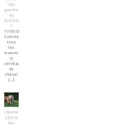
est
gaucher
ou
droitier
?
17/01/2024
Comme
tous
les
mammifères,
le
cerveau
du
cheval
[…]
Liberté,
j’écris
ton